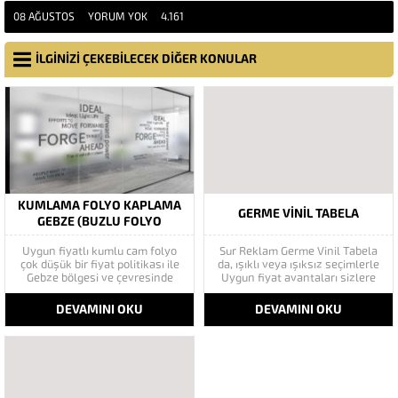
08 AĞUSTOS
YORUM YOK
4.161
İLGİNİZİ ÇEKEBİLECEK DİĞER KONULAR
KUMLAMA FOLYO KAPLAMA
GERME VINIL TABELA
GEBZE (BUZLU FOLYO
KAPLAMA)
Uygun fiyatlı kumlu cam folyo
Sur Reklam Germe Vinil Tabela
çok düşük bir fiyat politikası ile
da, ışıklı veya ışıksız seçimlerle
Gebze bölgesi ve çevresinde
Uygun fiyat avantaları sizlere
özel bir işlemle kendi deseninde
sunmaktadır. Bu amaçla,
ortaya çıkmaktadır. Ticari bir
gerinme vinil tabela ürünlerini
DEVAMINI OKU
DEVAMINI OKU
alanda kişisel alan oluştururken
ve montaj sonrası hizmetlerini
güvenilirliği daha da artırmak
en iyi şekilde yapmaya
çok önemlidir. Gözlükler, belirli
çalışıyoruz. vinil germe
bir alanın imzası veya...
tabelaları firmanızın tanıtımda
çok önemli bir rol
oynamaktadır....