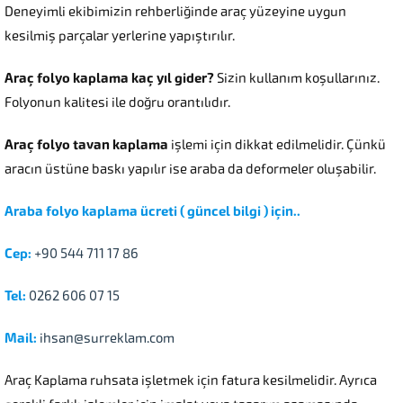
Deneyimli ekibimizin rehberliğinde araç yüzeyine uygun
kesilmiş parçalar yerlerine yapıştırılır.
Araç folyo kaplama kaç yıl gider?
Sizin kullanım koşullarınız.
Folyonun kalitesi ile doğru orantılıdır.
Araç folyo tavan kaplama
işlemi için dikkat edilmelidir. Çünkü
aracın üstüne baskı yapılır ise araba da deformeler oluşabilir.
Araba folyo kaplama ücreti ( güncel bilgi ) için..
Cep:
+90 544 711 17 86
Tel:
0262 606 07 15
Mail:
ihsan@surreklam.com
Araç Kaplama ruhsata işletmek için fatura kesilmelidir. Ayrıca