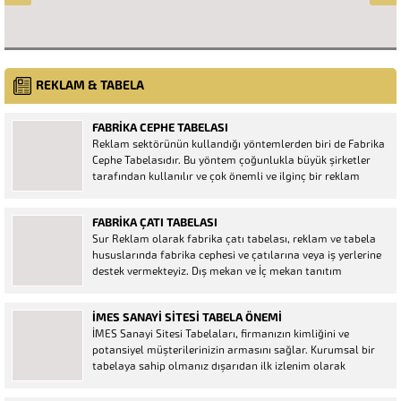
REKLAM & TABELA
FABRIKA CEPHE TABELASI
Reklam sektörünün kullandığı yöntemlerden biri de Fabrika
Cephe Tabelasıdır. Bu yöntem çoğunlukla büyük şirketler
tarafından kullanılır ve çok önemli ve ilginç bir reklam
şeklidir. Bu sayede hedef kitlenizi kolayca ilgisini çekebilir.
Cephe kaplaması binalara estetik bir görünüm kazandırır.
FABRIKA ÇATI TABELASI
Ayrıca bu...
Sur Reklam olarak fabrika çatı tabelası, reklam ve tabela
hususlarında fabrika cephesi ve çatılarına veya iş yerlerine
destek vermekteyiz. Dış mekan ve İç mekan tanıtım
araçlarını Gosb bölgesinde bulunan fabrikanızın çatı kısmı
özellikle yol kenarına bakıyor ise ışıklı çatı tabelası...
İMES SANAYI SITESI TABELA ÖNEMI
İMES Sanayi Sitesi Tabelaları, firmanızın kimliğini ve
potansiyel müşterilerinizin armasını sağlar. Kurumsal bir
tabelaya sahip olmanız dışarıdan ilk izlenim olarak
firmanızı olumlu bir izlenim açısından oldukça önemlidir.
imes gibi bir sanayininin içerisinde bir çok firma vardır. IMES