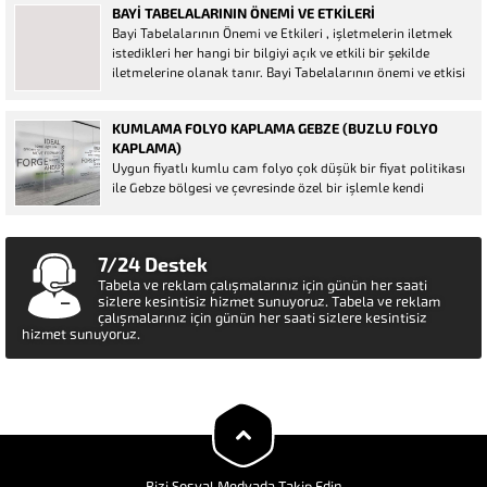
BAYI TABELALARININ ÖNEMI VE ETKILERI
endüstri üretimin olduğu...
Bayi Tabelalarının Önemi ve Etkileri , işletmelerin iletmek
istedikleri her hangi bir bilgiyi açık ve etkili bir şekilde
iletmelerine olanak tanır. Bayi Tabelalarının önemi ve etkisi
hakkında bu yazıdan daha fazla bilgi edinin. Bayi tabelası,
işletmelerin varlıklarının reklamını yapmasına ve...
KUMLAMA FOLYO KAPLAMA GEBZE (BUZLU FOLYO
KAPLAMA)
Uygun fiyatlı kumlu cam folyo çok düşük bir fiyat politikası
ile Gebze bölgesi ve çevresinde özel bir işlemle kendi
deseninde ortaya çıkmaktadır. Ticari bir alanda kişisel alan
oluştururken güvenilirliği daha da artırmak çok önemlidir.
Gözlükler, belirli bir alanın imzası veya...
7/24 Destek
Tabela ve reklam çalışmalarınız için günün her saati
sizlere kesintisiz hizmet sunuyoruz. Tabela ve reklam
Müşteri Temsilcisi
çalışmalarınız için günün her saati sizlere kesintisiz
hizmet sunuyoruz.
Cevap Yaz
Bizi Sosyal Medyada Takip Edin