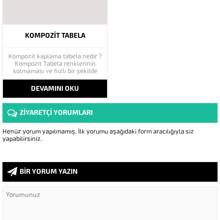
KOMPOZIT TABELA
Kompozit kaplama tabela nedir ?
Kompozit Tabela renklerinin
solmaması ve hızlı bir şekilde
tabela formu verilebilir. Tabela
Yapında en çok kullanılan
DEVAMINI OKU
malzemelerden bir tanesi
kompozit dir. Kompozit tabela
çalışması Kullanılan
ZİYARETÇİ YORUMLARI
ekipmanların çeşitliliği ( ışıklı
veya ışıksız ) tercih edilebilir. İş...
Henüz yorum yapılmamış. İlk yorumu aşağıdaki form aracılığıyla siz
yapabilirsiniz.
BİR YORUM YAZIN